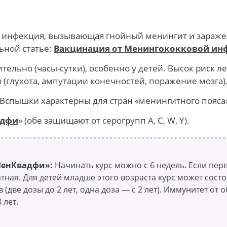
 инфекция, вызывающая гнойный менингит и заражен
ьной статье:
Вакцинация от Менингококковой ин
тельно (часы-сутки), особенно у детей. Высок риск ле
глухота, ампутации конечностей, поражение мозга)
Вспышки характерны для стран «менингитного пояса»
адфи
» (обе защищают от серогрупп A, C, W, Y).
МенКвадфи»:
Начинать курс можно с 6 недель. Если пер
атная. Для детей младше этого возраста курс может состо
 (две дозы до 2 лет, одна доза — с 2 лет). Иммунитет от 
 лет.