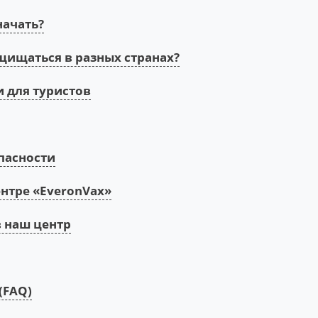
начать?
ащищаться в разных странах?
 для туристов
пасности
нтре «EveronVax»
 наш центр
(FAQ)