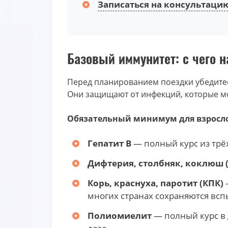
Записаться на консультаци
Базовый иммунитет: с чего н
Перед планированием поездки убедитес
Они защищают от инфекций, которые мо
Обязательный минимум для взросло
Гепатит В
— полный курс из трё
Дифтерия, столбняк, коклюш 
Корь, краснуха, паротит (КПК)
—
многих странах сохраняются всп
Полиомиелит
— полный курс в 