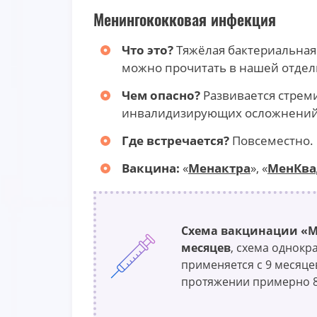
Менингококковая инфекция
Что это?
Тяжёлая бактериальная
можно прочитать в нашей отдел
Чем опасно?
Развивается стреми
инвалидизирующих осложнений (
Где встречается?
Повсеместно. 
Вакцина:
«
Менактра
», «
МенКв
Схема вакцинации «
месяцев
, схема однокр
применяется с 9 месяцев
протяжении примерно 8