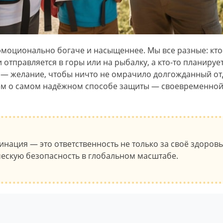
эмоционально богаче и насыщеннее. Мы все разные: кто
и отправляется в горы или на рыбалку, а кто-то планир
о — желание, чтобы ничто не омрачило долгожданный о
аем о самом надёжном способе защиты — своевременной
нация — это ответственность не только за своё здоровье
ческую безопасность в глобальном масштабе.