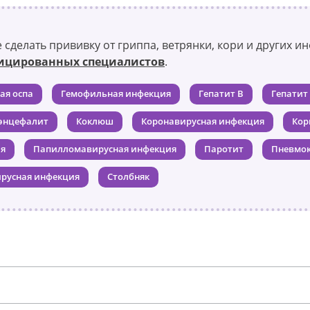
 сделать прививку от гриппа, ветрянки, кори и других и
ицированных специалистов
.
ая оспа
Гемофильная инфекция
Гепатит B
Гепатит
энцефалит
Коклюш
Коронавирусная инфекция
Кор
ия
Папилломавирусная инфекция
Паротит
Пневмок
русная инфекция
Столбняк