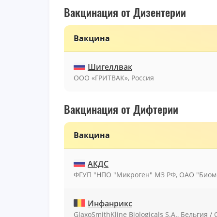
Вакцинация от Дизентерии
Вакцина
Шигеллвак
ООО «ГРИТВАК», Россия
Вакцинация от Дифтерии
Вакцина
АКДС
ФГУП "НПО "Микроген" МЗ РФ, ОАО "Биоме
Инфанрикс
GlaxoSmithKline Biologicals S.A., Бельгия