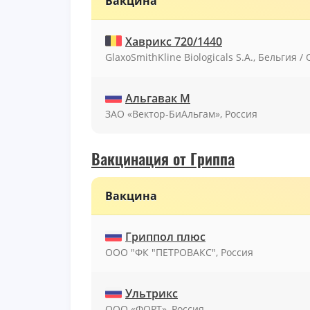
Вакцина
Хаврикс 720/1440
GlaxoSmithKline Biologicals S.A., Бельгия
Альгавак М
ЗАО «Вектор-БиАльгам», Россия
Вакцинация от Гриппа
Вакцина
Гриппол плюс
ООО "ФК "ПЕТРОВАКС", Россия
Ультрикс
ООО «ФОРТ», Россия