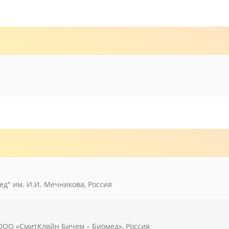
д" им. И.И. Мечникова, Россия
 / ООО «СмитКляйн Бичем – Биомед», Россия