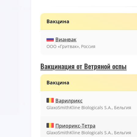
Вакцина
Вианвак
ООО «Гритвак», Россия
Вакцинация от Ветряной оспы
Вакцина
Варилрикс
GlaxoSmithKline Biologicals S.A., Бельгия
Приорикс-Тетра
GlaxoSmithKline Biologicals S.A., Бельгия