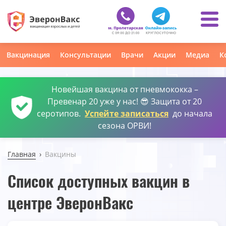
Вакцинация
Консультации
Врачи
Акции
Медиа
К
Новейшая вакцина от пневмококка –
Превенар 20 уже у нас! 😎 Защита от 20
серотипов.
Успейте записаться
до начала
сезона ОРВИ!
Главная
Вакцины
Список доступных вакцин в
центре ЭверонВакс