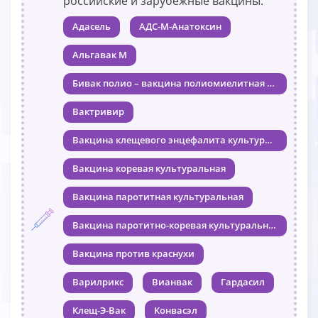
российские и зарубежные вакцины:
Адасель
АДС-М-Анатоксин
Альгавак М
Бивак полио – вакцина полиомиелитная пероральная
Вактривир
Вакцина клещевого энцефалита культуральная
Вакцина коревая культуральная
Вакцина паротитная культуральная
Вакцина паротитно-коревая культуральная
Вакцина против краснухи
Варилрикс
Вианвак
Гардасил
Клещ-Э-Вак
Конвасэл