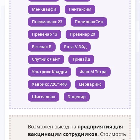
МенКвадфи
Пентаксим
Пневмовакс 23
ПолиовакСин
Превенар 13
Превенар 20
Регевак В
Рота-V-Эйд
Спутник Лайт
Тривэйд
Ультрикс Квадри
Флю-М Тетра
Хаврикс 720/1440
Церварикс
Шигеллвак
Энцевир
Возможен выезд на
предприятия для
вакцинации сотрудников
. Стоимость