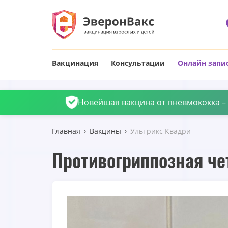
Вакцинация
Консультации
Онлайн запи
Новейшая вакцина от пневмококка – П
Главная
Вакцины
Ультрикс Квадри
Противогриппозная че