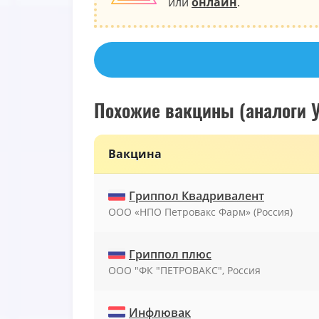
или
онлайн
.
Похожие вакцины (аналоги У
Вакцина
Гриппол Квадривалент
ООО «НПО Петровакс Фарм» (Россия)
Гриппол плюс
ООО "ФК "ПЕТРОВАКС", Россия
Инфлювак