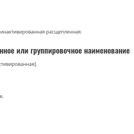
 инактивированная расщепленная.
нное или группировочное наименование
ктивированная].
я.