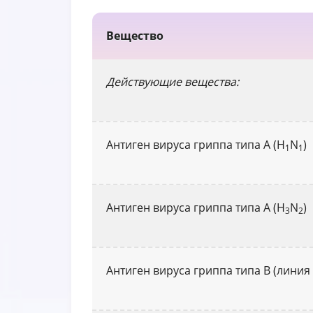
Вещество
Действующие вещества:
Антиген вируса гриппа типа A (H
N
)
1
1
Антиген вируса гриппа типа A (H
N
)
3
2
Антиген вируса гриппа типа В (линия